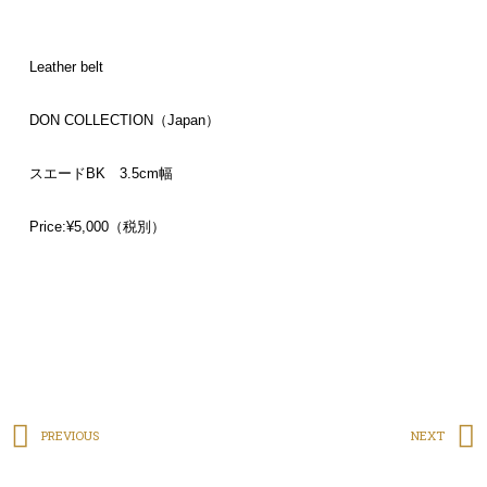
Leather belt
DON COLLECTION（Japan）
スエードBK 3.5cm幅
Price:¥5,000（税別）
PREVIOUS
NEXT